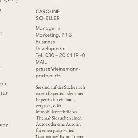
„BIEGE“)
m
CAROLINE
SCHELLER
Managerin
:
Marketing, PR &
Business
Development
Tel. 030 – 20 64 19 -0
MAIL
n
presse@leinemann-
partner.de
nem
Sie sind auf der Suche nach
 nur
einem Experten oder einer
Expertin für ein bau-,
vergabe-, oder
immobilienrechtliches
Thema? Sie suchen einen
 von
Autor oder eine Autorin
für einen juristischen
Gastbeitrag? Kontaktieren