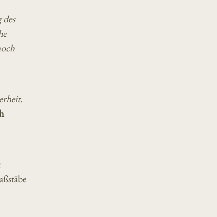
 des
he
noch
erheit.
ch
r
aßstäbe