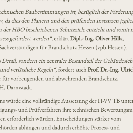
 Technischen Baubestimmungen ist, bezüglich der Förderung
v, da dies den Planern und den prüfenden Instanzen jeglic
n der HBO beschriebenen Schutzziele entzieht und somit 
ess gefördert werden“,
erklärt
Dipl.- Ing. Oliver Hilla
,
fsachverständigen für Brandschutz Hessen (vpb-Hessen).
 Detail, sondern ein zentraler Bestandteil der Gebäudesich
 und verlässliche Regeln“,
fordert auch
Prof. Dr.-Ing. Ulri
ger für vorbeugenden und abwehrenden Brand­schutz,
 Darm­stadt.
ns würde eine vollständige Aussetzung der H-VV TB unte
igungs- und Prüfverfahren ihre technischen Bewertungsm
chten erforderlich würden, Entscheidungen stärker vom
Behörden abhingen und dadurch erhöhte Prozess- und