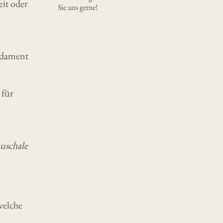
eit oder
Sie uns gerne!
undament
 für
auschale
welche