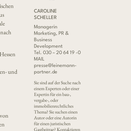
ischen
CAROLINE
us
SCHELLER
ale
Managerin
 nach
Marketing, PR &
Business
Development
 Hessen
Tel. 030 – 20 64 19 -0
MAIL
presse@leinemann-
ien- und
partner.de
Sie sind auf der Suche nach
einem Experten oder einer
Expertin für ein bau-,
vergabe-, oder
immobilienrechtliches
Thema? Sie suchen einen
 von
Autor oder eine Autorin
en
für einen juristischen
Gastbeitrag? Kontaktieren