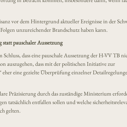
twortung in Betracht kommen, insbesondere dann, wenn fa
risanz vor dem Hintergrund aktueller Ereignisse in der Schw
n Folgen unzureichender Brandschutz haben kann.
 statt pauschaler Aussetzung
Schluss, dass eine pauschale Aussetzung der H-VV TB ni
von auszugehen, dass mit der politischen Initiative zur
“ eher eine gezielte Überprüfung einzelner Detailregelung
lare Präzisierung durch das zuständige Ministerium erforde
n tatsächlich entfallen sollen und welche sicherheitsrele
h gelten.