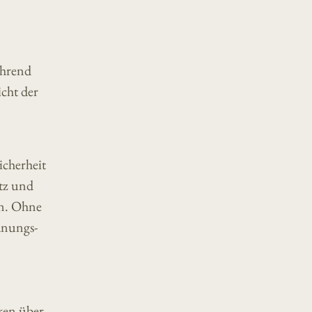
ährend
icht der
icherheit
tz und
en. Ohne
anungs-
iken über