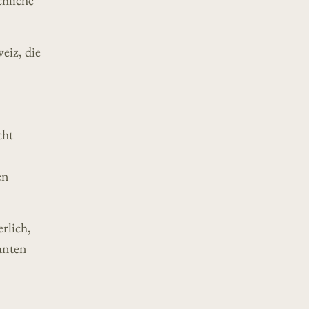
chliche
eiz, die
cht
en
rlich,
vanten