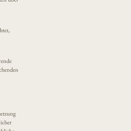
htet,
rende
echenden
setzung
licher