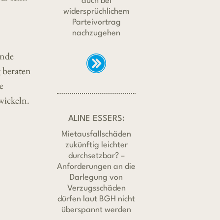
auch bei
widersprüchlichem
Parteivortrag
nachzugehen
ende
 beraten
e
wickeln.
ALINE ESSERS:
Mietausfallschäden
zukünftig leichter
durchsetzbar? –
Anforderungen an die
Darlegung von
Verzugsschäden
dürfen laut BGH nicht
überspannt werden