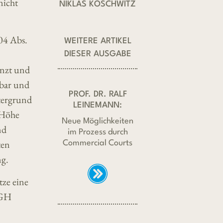
nicht
NIKLAS KOSCHWITZ
04 Abs.
WEITERE ARTIKEL
DIESER AUSGABE
anzt und
hbar und
PROF. DR. RALF
ntergrund
LEINEMANN:
 Höhe
Neue Möglichkeiten
nd
im Prozess durch
ten
Commercial Courts
ng.
tze eine
BGH