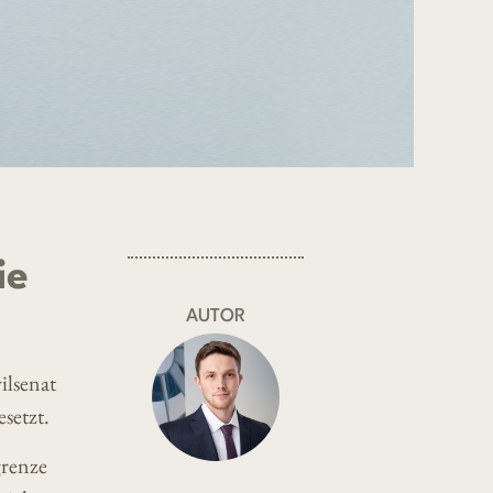
ie
AUTOR
ilsenat
setzt.
grenze