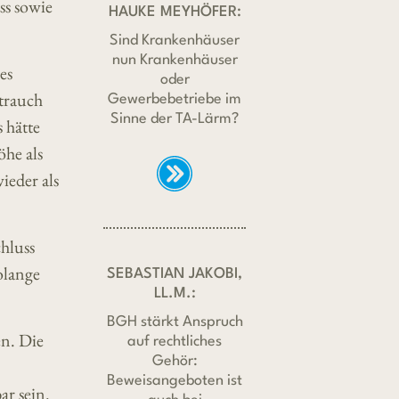
ss sowie
HAUKE MEYHÖFER:
Sind Krankenhäuser
nun Krankenhäuser
es
oder
trauch
Gewerbebetriebe im
Sinne der TA-Lärm?
 hätte
he als
ieder als
hluss
olange
SEBASTIAN JAKOBI,
LL.M.:
BGH stärkt Anspruch
en. Die
auf rechtliches
Gehör:
Beweisangeboten ist
r sein.