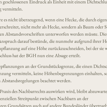
n geschlossenen Eindruck als Einheit mit einem Dichtschlu
 vermitteln.
re es nicht überzeugend, wenn eine Hecke, die durch eigen
schreitet, nicht mehr als Hecke, sondern als Baum oder S
en Abstandsvorschriften unterworfen werden müsste. Dies
 Anspruch darauf bestünde, die nunmehr aufgrund ihrer Hö
flanzung auf eine Höhe zurückzuschneiden, bei der sie w
chluss hat der BGH nun eine Absage erteilt.
pflanzungen an der Grundstücksgrenze, die einen Dichtsc
nzung vermitteln, keine Höhenbegrenzungen einhalten, s
n Abstandsregelungen beachtet werden.
 Praxis des Nachbarrechts auswirken wird, bleibt abzuwart
tenziellen Streitpunkt zwischen Nachbarn an der
hren Grundsätzen auch auf andere Bundesländer übertragba