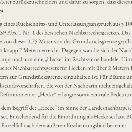
Meter zurückzuschneiden und dafür zu sorgen, dass dieses 
st.
eines Rückschnitts- und Unterlassungsanspruch aus § 10
 39 Abs. 1 Nr. 1 des hessischen Nachbarrechtsgesetzes. Das
von dieser 0,75 Meter von der Grundstücksgrenze gepfl
on knapp 7 Metern erreicht. Dagegen wandte sich der Nac
berhaupt noch um eine „Hecke“ im Rechtssinne handele. Hi
ssisches Nachbarrechtsgesetz für Hecken mit über 2 Metern
ern zur Grundstücksgrenze einzuhalten ist. Für Bäume u
bstandsvorschriften, die von der Nachbarin nicht eingehal
Definition einer „Hecke“ erlangte somit zentrale Bedeutu
 dem Begriff der „Hecke“ im Sinne der Landesnachbargese
i. Entscheidend für die Einordnung als Hecke sei laut 
Einzelfall nach dem äußeren Erscheinungsbild bei einer