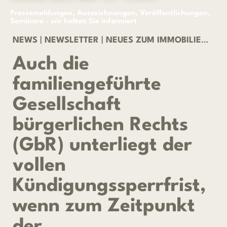
Pressemeldungen, Auszeichnungen, Veröffentlichungen,
Seminare - wir halten Sie informiert
NEWS
|
NEWSLETTER
|
NEUES ZUM IMMOBILIENRECHT 01/2026
Auch die
familiengeführte
Gesellschaft
bürgerlichen Rechts
(GbR) unterliegt der
vollen
Kündigungssperrfrist,
wenn zum Zeitpunkt
der