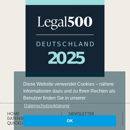
Diese Website verwendet Cookies – nähere
Informationen dazu und zu Ihren Rechten als
Benutzer finden Sie in unserer
Datenschutzerklärung
HOME
NEWSLETTER
DATENSCHUTZ
IMPRESSUM
OK
QUICKLINKS
SUCHE