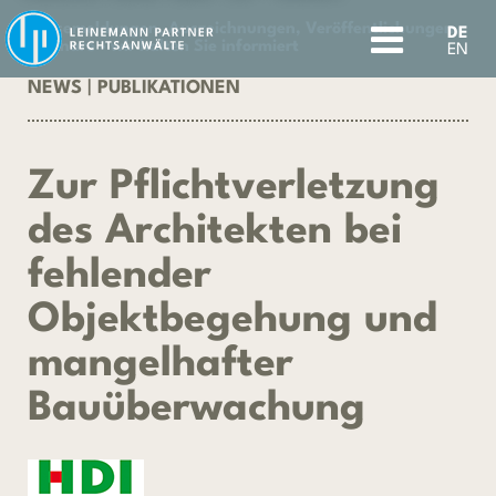
Pressemeldungen, Auszeichnungen, Veröffentlichungen,
DE
Seminare - wir halten Sie informiert
EN
NEWS
|
PUBLIKATIONEN
Zur Pflichtverletzung
des Architekten bei
fehlender
Objektbegehung und
mangelhafter
Bauüberwachung