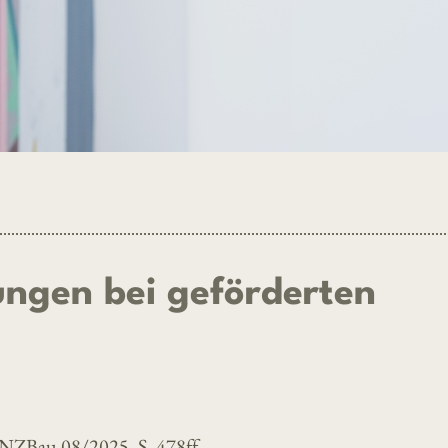
ngen bei geförderten
 NZBau 08/2025, S. 478ff.