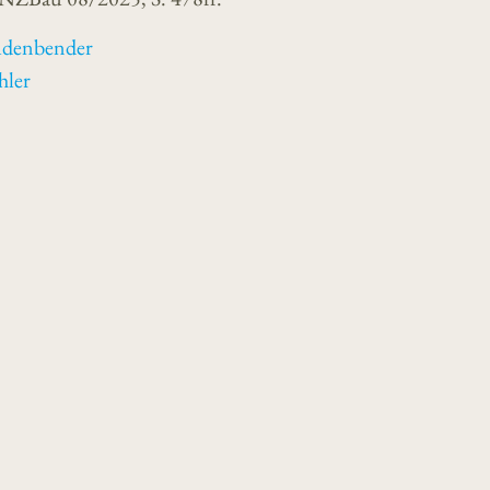
üdenbender
hler