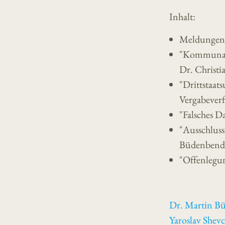
Inhalt:
Meldungen
"Kommunale
Dr. Christi
"Drittstaa
Vergabeverf
"Falsches D
"Ausschluss
Büdenbend
"Offenlegun
Dr. Martin B
Yaroslav Shev