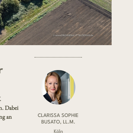
r
.
n. Dabei
ng an
CLARISSA SOPHIE
BUSATO, LL.M.
Köln