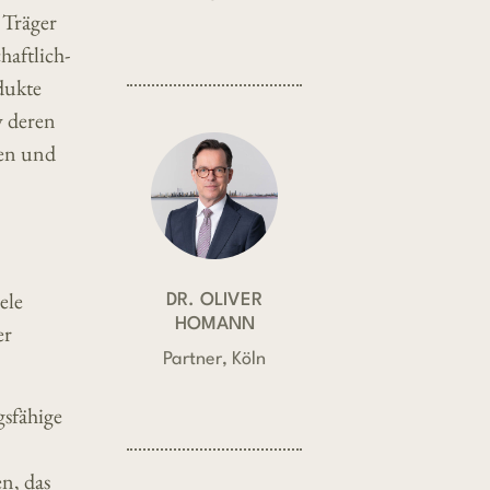
 Träger
haftlich-
dukte
v deren
ten und
ele
DR. OLIVER
HOMANN
er
Partner, Köln
gsfähige
n, das