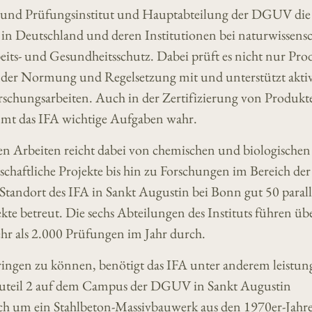
s- und Prüfungsinstitut und Hauptabteilung der DGUV die
 in Deutschland und deren Institutionen bei naturwissensc
eits- und Gesundheitsschutz. Dabei prüft es nicht nur Pro
i der Normung und Regelsetzung mit und unterstützt akti
rschungsarbeiten. Auch in der Zertifizierung von Produk
t das IFA wichtige Aufgaben wahr.
hen Arbeiten reicht dabei von chemischen und biologischen
chaftliche Projekte bis hin zu Forschungen im Bereich der
Standort des IFA in Sankt Augustin bei Bonn gut 50 parall
te betreut. Die sechs Abteilungen des Instituts führen üb
hr als 2.000 Prüfungen im Jahr durch.
ringen zu können, benötigt das IFA unter anderem leistun
auteil 2 auf dem Campus der DGUV in Sankt Augustin
sich um ein Stahlbeton-Massivbauwerk aus den 1970er-Jahre