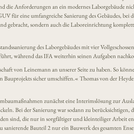
und die Anforderungen an ein modernes Laborgebäude nic
 DGUV für eine umfangreiche Sanierung des Gebäudes, bei d
tand gebracht, sondern auch die Laboreinrichtung komplett
estandssanierung des Laborgebäudes mit vier Vollgeschosse
eführt, während das IFA weiterhin seinen Aufgaben nach
schaft von Leinemann an unserer Seite zu haben. So könn
ßen Bauprojekts sicher umschiffen.« Thomas von der Heyde
 Umbaumaßnahmen zunächst eine Interimslösung zur Ausl
keln. Bei der Sanierung war sodann zu berücksichtigen, d
n sind, die nur in sorgfältiger und kleinteiliger Arbeit en
 zu sanierende Bauteil 2 nur ein Bauwerk des gesamten Ens