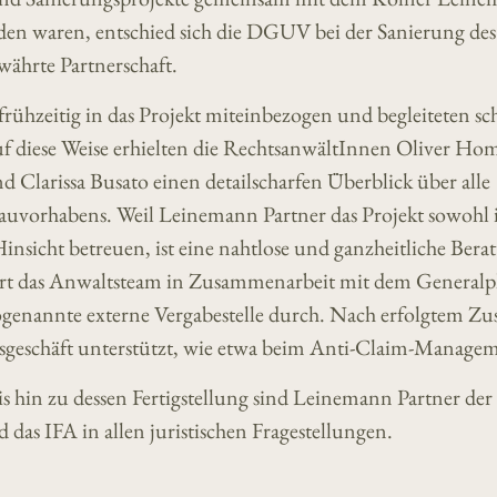
den waren, entschied sich die DGUV bei der Sanierung de
währte Partnerschaft.
rühzeitig in das Projekt miteinbezogen und begleiteten sc
f diese Weise erhielten die RechtsanwältInnen Oliver Ho
 Clarissa Busato einen detailscharfen Überblick über alle
 Bauvorhabens. Weil Leinemann Partner das Projekt sowohl 
Hinsicht betreuen, ist eine nahtlose und ganzheitliche Bera
ührt das Anwaltsteam in Zusammenarbeit mit dem Generalp
sogenannte externe Vergabestelle durch. Nach erfolgtem Zu
gsgeschäft unterstützt, wie etwa beim Anti-Claim-Manage
s hin zu dessen Fertigstellung sind Leinemann Partner der 
as IFA in allen juristischen Fragestellungen.