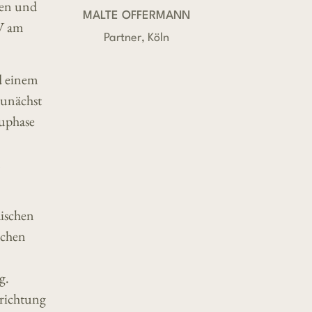
den und
MALTE OFFERMANN
UV am
Partner, Köln
d einem
zunächst
auphase
m
äischen
ichen
g.
nrichtung