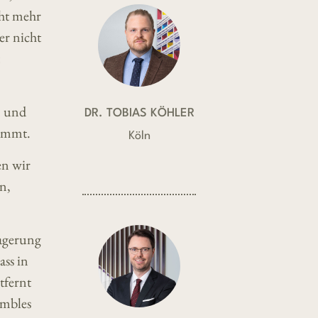
ht mehr
er nicht
n und
DR. TOBIAS KÖHLER
kommt.
Köln
en wir
n,
agerung
ass in
tfernt
embles