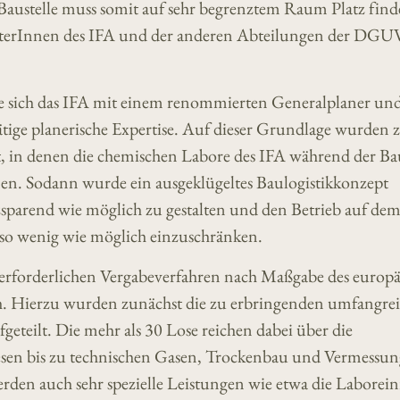
austelle muss somit auf sehr begrenztem Raum Platz fin
rbeiterInnen des IFA und der anderen Abteilungen der DG
erte sich das IFA mit einem renommierten Generalplaner un
ätige planerische Expertise. Auf dieser Grundlage wurden 
, in denen die chemischen Labore des IFA während der B
nen. Sodann wurde ein ausgeklügeltes Baulogistikkonzept
tzsparend wie möglich zu gestalten und den Betrieb auf de
o wenig wie möglich einzuschränken.
 erforderlichen Vergabeverfahren nach Maßgabe des europ
h. Hierzu wurden zunächst die zu erbringenden umfangre
geteilt. Die mehr als 30 Lose reichen dabei über die
esen bis zu technischen Gasen, Trockenbau und Vermessun
rden auch sehr spezielle Leistungen wie etwa die Laborei