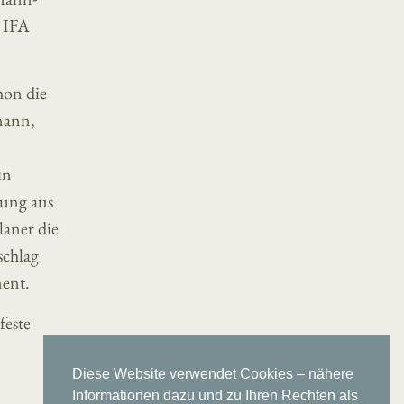
s IFA
hon die
mann,
in
tung aus
laner die
schlag
ment.
feste
Diese Website verwendet Cookies – nähere
Informationen dazu und zu Ihren Rechten als