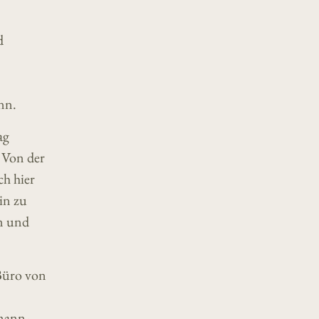
d
nn.
ag
 Von der
ch hier
in zu
en und
Büro von
mann-