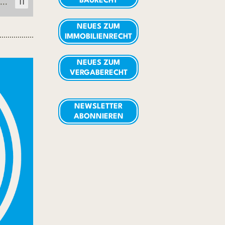
...
BAURECHT
11
NEUES ZUM
IMMOBILIENRECHT
NEUES ZUM
VERGABERECHT
NEWSLETTER
ABONNIEREN